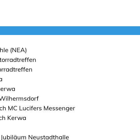
hle (NEA)
orradtreffen
rradtreffen
a
Kerwa
 Wilhermsdorf
ch MC Lucifers Messenger
ach Kerwa
 Jubiläum Neustadthalle