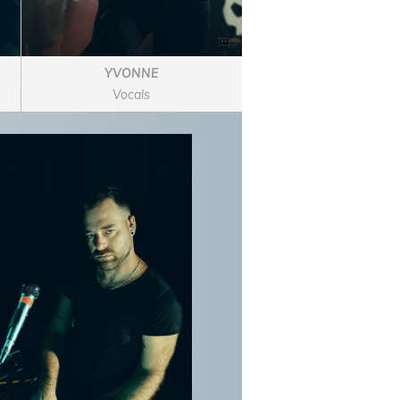
YVONNE
Vocals