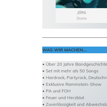
JÖRG
Drums
WAS WIR MACHEN..
.
• Über 20 Jahre Bandgeschicht
• Set mit mehr als 50 Songs
• Hardrock, Partyrock, Deutschr
• Exklusive Rammstein-Show
• PA und FOH
• Feuer und Herzblut
• Zuverlässigkeit und Abwechsl