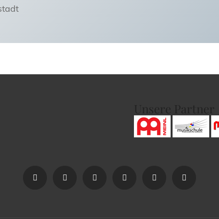
stadt
Unsere Partner
HOME
BAND
BILDER
VIDEOS
KONTAKT
REFERE