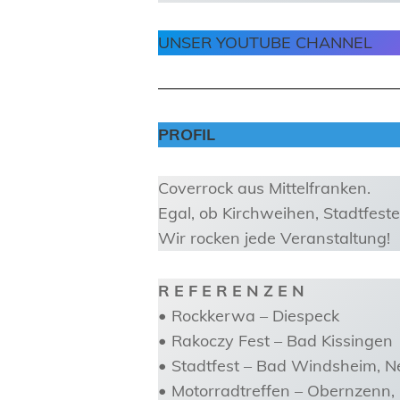
UNSER YOUTUBE CHANNEL
PROFI
L
Coverrock aus Mittelfranken.
Egal, ob Kirchweihen, Stadtfest
Wir rocken jede Veranstaltung!
R E F E R E N Z E N
• Rockkerwa – Diespeck
• Rakoczy Fest – Bad Kissingen
• Stadtfest – Bad Windsheim, N
• Motorradtreffen – Obernzenn,