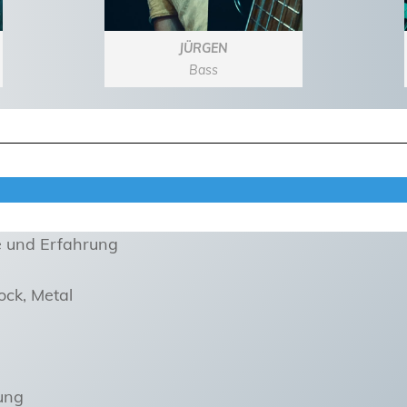
JÜRGEN
Bass
e und Erfahrung
ock, Metal
ung