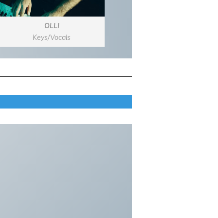
OLLI
Keys/Vocals