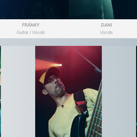
FRÄNKY
DANI
Guitar / Vocals
Vocals