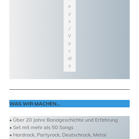
e
y
s
/
V
o
c
al
s
WAS WIR MACHEN..
.
• Über 20 Jahre Bandgeschichte und Erfahrung
• Set mit mehr als 50 Songs
• Hardrock, Partyrock, Deutschrock, Metal