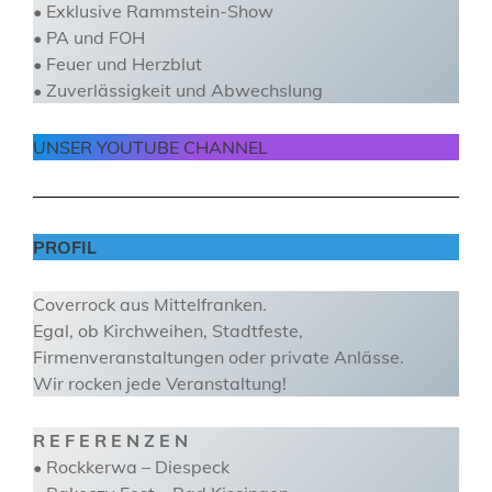
• Exklusive Rammstein-Show
• PA und FOH
• Feuer und Herzblut
• Zuverlässigkeit und Abwechslung
UNSER YOUTUBE CHANNEL
PROFI
L
Coverrock aus Mittelfranken.
Egal, ob Kirchweihen, Stadtfeste,
Firmenveranstaltungen oder private Anlässe.
Wir rocken jede Veranstaltung!
R E F E R E N Z E N
• Rockkerwa – Diespeck